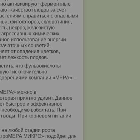
ьно активизируют ферментные
ают качество плодов за счет
астениям справиться с опасными
рша, фитофтороз, склеротиния,
сть, некроз, железистую
т агрессивных химических
вное использование энергии
 зачаточных соцветий,
яет от опадения цветков,
ает лежкость плодов.
етить, что фульвокислоты
твуют исключительно
 удобрениями компании «МЕРА» –
 «МЕРА» можно в
оторая приятно удивит. Данное
ает быстрое и эффективное
 необходимо взболтать. При
 л воды. При корневом питании
 на любой стадии роста
 «АгроМЕРА МИКРО» подойдет для