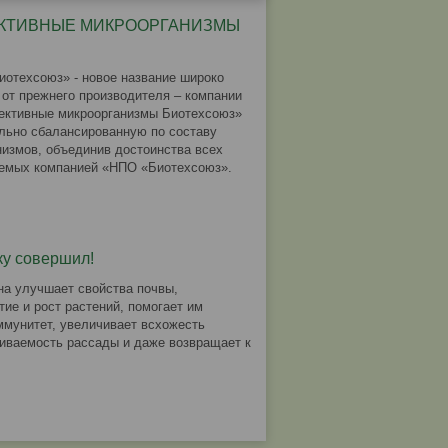
ФФЕКТИВНЫЕ МИКРООРГАНИЗМЫ
отехсоюз» - новое название широко
 от прежнего производителя – компании
ективные микроорганизмы Биотехсоюз»
льно сбалансированную по составу
измов, объединив достоинства всех
аемых компанией «НПО «Биотехсоюз».
ку совершил!
на улучшает свойства почвы,
ие и рост растений, помогает им
ммунитет, увеличивает всхожесть
иваемость рассады и даже возвращает к