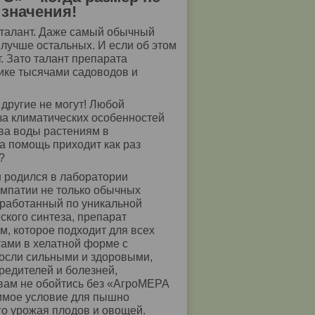
 значения!
 талант. Даже самый обычный
 лучше остальных. И если об этом
. Зато талант препарата
ике тысячами садоводов и
 другие не могут! Любой
за климатических особенностей
ава воды растениям в
а помощь приходит как раз
?
н родился в лаборатории
мпатии не только обычных
зработанный по уникальной
ского синтеза, препарат
 которое подходит для всех
ами в хелатной форме с
осли сильными и здоровыми,
редителей и болезней,
 вам не обойтись без «АгроМЕРА
имое условие для пышно
го урожая плодов и овощей.