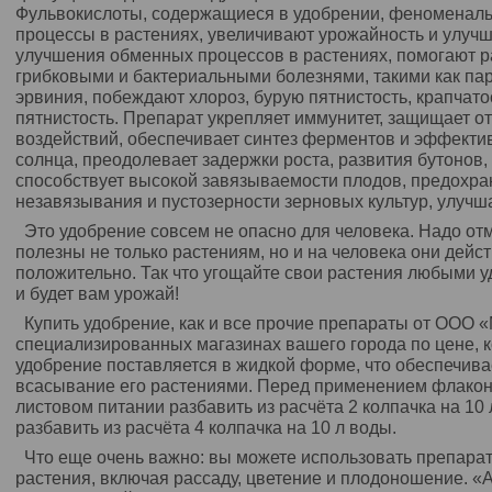
Фульвокислоты, содержащиеся в удобрении, феноменал
процессы в растениях, увеличивают урожайность и улучш
улучшения обменных процессов в растениях, помогают р
грибковыми и бактериальными болезнями, такими как па
эрвиния, побеждают хлороз, бурую пятнистость, крапчато
пятнистость. Препарат укрепляет иммунитет, защищает о
воздействий, обеспечивает синтез ферментов и эффекти
солнца, преодолевает задержки роста, развития бутонов,
способствует высокой завязываемости плодов, предохран
незавязывания и пустозерности зерновых культур, улучш
Это удобрение совсем не опасно для человека. Надо отм
полезны не только растениям, но и на человека они дейс
положительно. Так что угощайте свои растения любыми
и будет вам урожай!
Купить удобрение, как и все прочие препараты от ООО
специализированных магазинах вашего города по цене, к
удобрение поставляется в жидкой форме, что обеспечив
всасывание его растениями. Перед применением флакон
листовом питании разбавить из расчёта 2 колпачка на 10
разбавить из расчёта 4 колпачка на 10 л воды.
Что еще очень важно: вы можете использовать препарат
растения, включая рассаду, цветение и плодоношение.