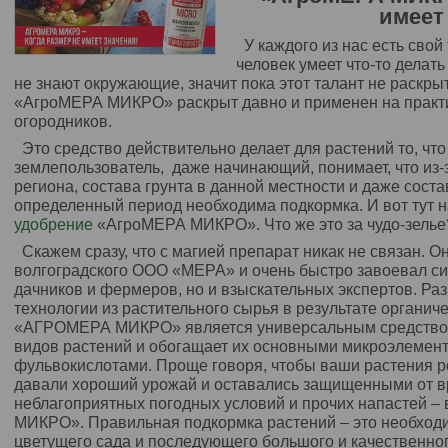
имеет
У каждого из нас есть свой
человек умеет что-то делать
не знают окружающие, значит пока этот талант не раскрыт
«АгроМЕРА МИКРО» раскрыт давно и применен на практ
огородников.
Это средство действительно делает для растений то, что
землепользователь, даже начинающий, понимает, что из-
региона, состава грунта в данной местности и даже сост
определенный период необходима подкормка. И вот тут н
удобрение
«АгроМЕРА МИКРО». Что же это за чудо-зелье
Скажем сразу, что с магией препарат никак не связан. О
волгоградского ООО «МЕРА» и очень быстро завоевал си
дачников и фермеров, но и взыскательных экспертов. Ра
технологии из растительного сырья в результате органиче
«АГРОМЕРА МИКРО» является универсальным средством,
видов растений и обогащает их основными микроэлемент
фульвокислотами. Проще говоря, чтобы ваши растения р
давали хороший урожай и оставались защищенными от в
неблагоприятных погодных условий и прочих напастей –
МИКРО». Правильная подкормка растений – это необход
цветущего сада и последующего большого и качественно