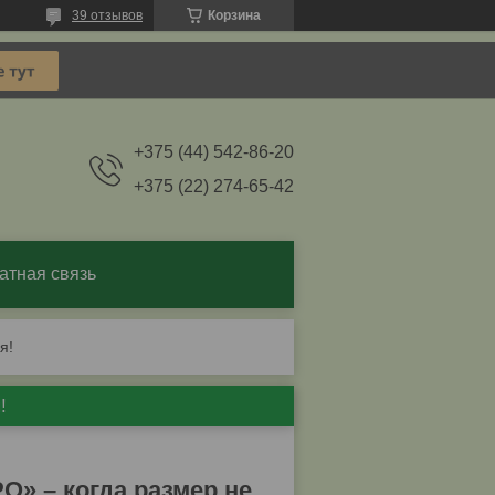
39 отзывов
Корзина
+375 (44) 542-86-20
+375 (22) 274-65-42
атная связь
я!
!
РО
» – когда размер не