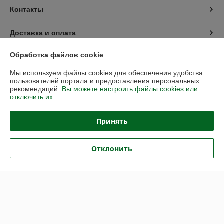
Контакты
Доставка и оплата
Обработка файлов cookie
График работы
Мы используем файлы cookies для обеспечения удобства
Полная версия сайта
пользователей портала и предоставления персональных
рекомендаций.
Вы можете настроить файлы cookies или
отключить их.
Политика обработки cookies
Принять
Сайт создан на платформе Deal.by
Отклонить
Информация для покупателя
Юридическое лицо:
ОДО «Центр уникальных технологий»
г. Могилев, ул. Авиаторов, 16, к.3
Регистрационный номер ЕГР: 790601043
УНП: 790601043