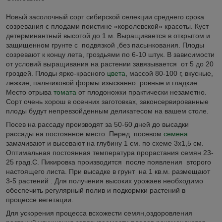
Новый засолочный сорт сибирской селекции среднего срока
созревания с плодами поистине «королевской» красоты. Куст
детерминантный высотой до 1 м. Выращивается в открытом и
защищенном грунте с подвязкой ,без пасынкования. Плоды
созревают к концу лета, гроздьями по 6-10 штук. В зависимости
от условий выращивания на растении завязывается от 5 до 20
гроздей. Плоды ярко-красного
цвета
, массой 80-100 г, вкусные,
лежкие, пальчиковой формы изысканно ровные и гладкие.
Место отрыва
томата
от плодоножки практически незаметно.
Сорт очень хорош в осенних заготовках, законсервированные
плоды будут непревзойденным деликатесом на вашем столе.
Посев на рассаду производят за 50-60 дней до высадки
рассады на постоянное место .Перед посевом
семена
замачивают и высевают на глубину 1 см. по схеме 3х1,5 см.
Оптимальная постоянная температура прорастания семян 23-
25 град.С. Пикировка производится после появления второго
настоящего листа. При высадке в грунт на 1 кв.м. размещают
3-5 растений . Для получения высоких урожаев необходимо
обеспечить регулярный полив и подкормки растений в
процессе вегетации.
Для ускорения процесса всхожести семян,оздоровления