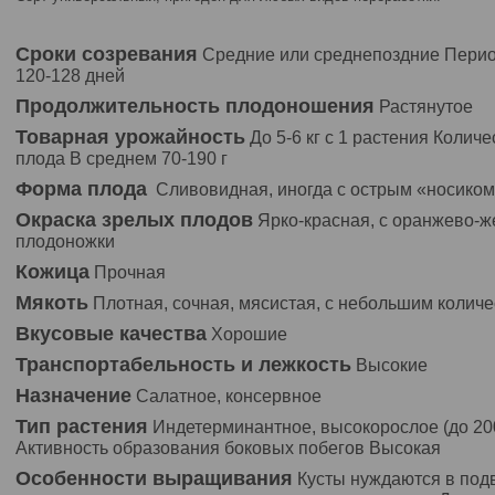
Сроки созревания
Средние или среднепоздние Перио
120-128 дней
Продолжительность плодоношения
Растянутое
Товарная урожайность
До 5-6 кг с 1 растения
Количес
плода В среднем 70-190 г
Форма плода
Сливовидная, иногда с острым «носико
Окраска зрелых плодов
Ярко-красная, с оранжево-ж
плодоножки
Кожица
Прочная
Мякоть
Плотная, сочная, мясистая, с небольшим колич
Вкусовые качества
Хорошие
Транспортабельность и лежкость
Высокие
Назначение
Салатное, консервное
Тип растения
Индетерминантное, высокорослое (до 20
Активность образования боковых побегов Высокая
Особенности выращивания
Кусты нуждаются в подв