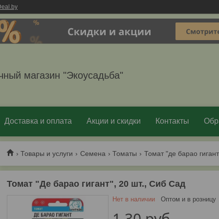
eal.by
чный магазин "Экоусадьба"
Доставка и оплата
Акции и скидки
Контакты
Обр
Товары и услуги
Семена
Томаты
Томат "де барао гигант"
Томат "Де барао гигант", 20 шт., Сиб Сад
Нет в наличии
Оптом и в розницу
1,30
руб.