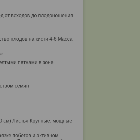
д от всходов до плодоношения
тво плодов на кисти 4-6 Масса
м»
елтыми пятнами в зоне
еством семян
0 см) Листья Крупные, мощные
язке побегов и активном