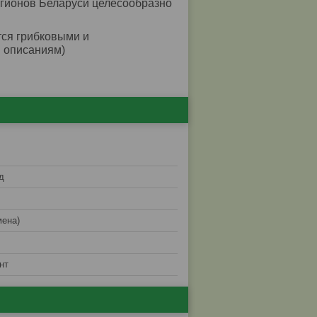
егионов Беларуси целесообразно
ся грибковыми и
м описаниям)
д
мена)
нт