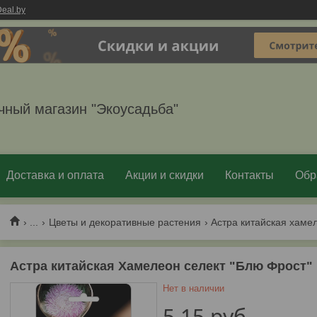
eal.by
чный магазин "Экоусадьба"
Доставка и оплата
Акции и скидки
Контакты
Обр
...
Цветы и декоративные растения
Астра китайская Хамелеон селект "Блю Фрост" ,
Нет в наличии
5,15
руб.