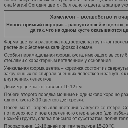
она Магия! Сегодня цветок был одного цвета, а завтра уже
Хамелеон – волшебство и оча
Неповторимый сюрприз – распустившейся цветок, с
да так, что на одном кусте оказываются ц
Форма цветка и расцветка подтверждена грунт-контролем
растений обеспечена калибровкой семян.
Особая пирамидальная форма куста, имеющего высоту 65
стеблями с характерным ветвлением у основания
Уникальная форма цветка – корзинка состоит из свернутых
закрученных по спирали внешних лепестков и загнутых к ц
внутренних лепестков
Диаметр цветка составляет 10-12 см
Побеги второго порядка мощные и одинаково хорошо разв
одного куста 8-10 цветков для срезки.
Посев: март - апрель для цветения в августе-сентябре.
по поверхности подготовленного стерильного (для избе
ножкой) грунта, слегка присыпают субстратом, полив теп
Прорастание: 12-16 дней при температуре 15-20 °С.