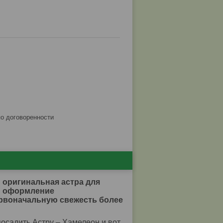
по договоренности
-
оригинальная астра для
 и оформление
ервоначальную свежесть более
посадить Астру – Хамелеон и вот