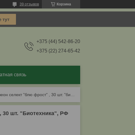
39 отзывов
Корзина
+375 (44) 542-86-20
+375 (22) 274-65-42
атная связь
Астра китайская хамелеон селект "блю фрост" , 30 шт. "биотехника", рф
 30 шт. "Биотехника", РФ