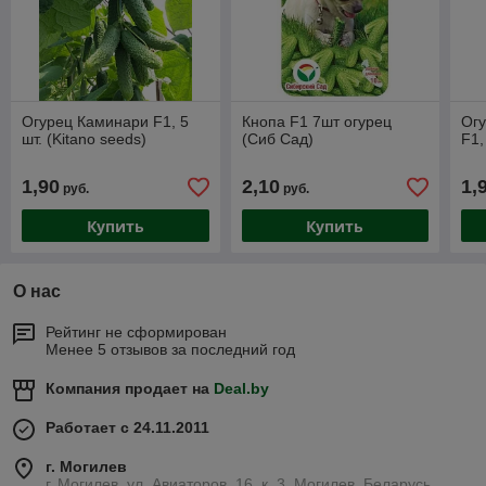
Огурец Каминари F1, 5
Кнопа F1 7шт огурец
Огу
шт. (Kitano seeds)
(Сиб Сад)
F1,
1,90
2,10
1,
руб.
руб.
Купить
Купить
О нас
Рейтинг не сформирован
Менее 5 отзывов за последний год
Компания продает на
Deal.by
Работает с 24.11.2011
г. Могилев
г. Могилев, ул. Авиаторов, 16, к. 3, Могилев, Беларусь