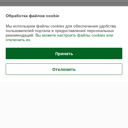
О нас
Обработка файлов cookie
Контакты
Мы используем файлы cookies для обеспечения удобства
пользователей портала и предоставления персональных
рекомендаций.
Вы можете настроить файлы cookies или
Доставка и оплата
отключить их.
График работы
Принять
Полная версия сайта
Отклонить
Политика обработки cookies
Сайт создан на платформе Deal.by
Информация для покупателя
Юридическое лицо:
ОДО «Центр уникальных технологий»
г. Могилев, ул. Авиаторов, 16, к.3