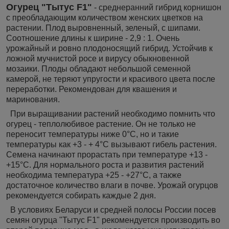
Огурец "Тытус F1"
- среднеранний гибрид корнишон
с преобладающим количеством женских цветков на
растении. Плод выровненный, зеленый, с шипами.
Соотношение длины к ширине - 2,9 : 1. Очень
урожайный и ровно плодоносящий гибрид. Устойчив к
ложной мучнистой росе и вирусу обыкновенной
мозаики. Плоды обладают небольшой семенной
камерой, не теряют упругости и красивого цвета после
переработки. Рекомендован для квашения и
маринования.
При выращивании растений необходимо помнить что
огурец - теплолюбивое растение. Он не только не
переносит температуры ниже 0°C, но и такие
температуры как +3 - + 4°C вызывают гибель растения.
Семена начинают прорастать при температуре +13 -
+15°C. Для нормального роста и развития растений
необходима температура +25 - +27°C, а также
достаточное количество влаги в почве. Урожай огурцов
рекомендуется собирать каждые 2 дня.
В условиях Беларуси и средней полосы России посев
семян огурца "Тытус F1" рекомендуется производить во